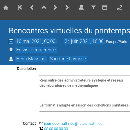
Rencontres virtuelles du printemp
10 mai 2021, 00:00
→
24 juin 2021, 16:00
Europe/Paris
En visio-conférence
Henri Massias
,
Sandrine Layrisse
Description
Rencontr
e des administrateurs système et réseau
des laboratoires de mathématiques
Le format s'adapte en raison des conditions sanitaires 
Contact
journees-mathrice@listes.mathrice.fr
00 00 00 00 00