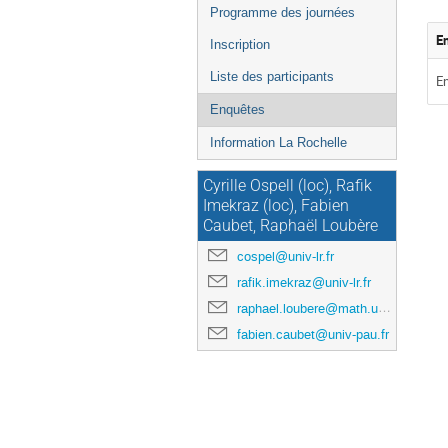
de
Programme des journées
l'événement
E
Inscription
Liste des participants
En
Enquêtes
Information La Rochelle
Cyrille Ospell (loc), Rafik
Imekraz (loc), Fabien
Caubet, Raphaël Loubère
cospel@univ-lr.fr
rafik.imekraz@univ-lr.fr
raphael.loubere@math.u-bordeaux.fr
fabien.caubet@univ-pau.fr