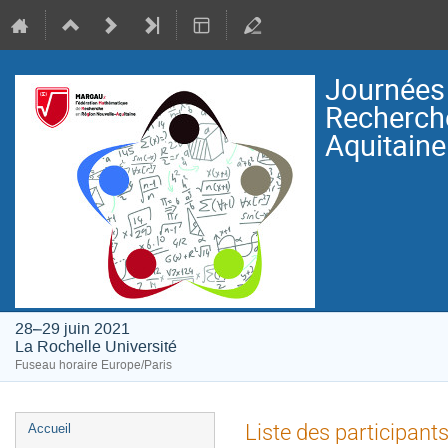
Journées 
Recherch
Aquitai
28–29 juin 2021
La Rochelle Université
Fuseau horaire Europe/Paris
Menu
Liste des participant
Accueil