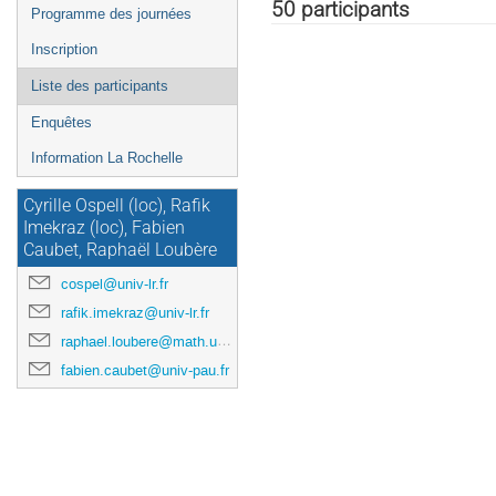
de
50 participants
Programme des journées
l'événement
Inscription
Liste des participants
Enquêtes
Information La Rochelle
Cyrille Ospell (loc), Rafik
Imekraz (loc), Fabien
Caubet, Raphaël Loubère
cospel@univ-lr.fr
rafik.imekraz@univ-lr.fr
raphael.loubere@math.u-bordeaux.fr
fabien.caubet@univ-pau.fr