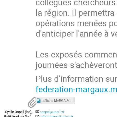
collègues chercheurs
la région. Il permett
opérations menées pou
d'anticiper l'année à v
Les exposés commence
journées s'achèveront
Plus d'information su
federation-margaux.ma
affiche MARGAUx 2021.jpg
Cyrille Ospell (loc),
cospel@univ-lr.fr
Rafik Imekraz (loc),
rafik.imekraz@univ-lr.fr