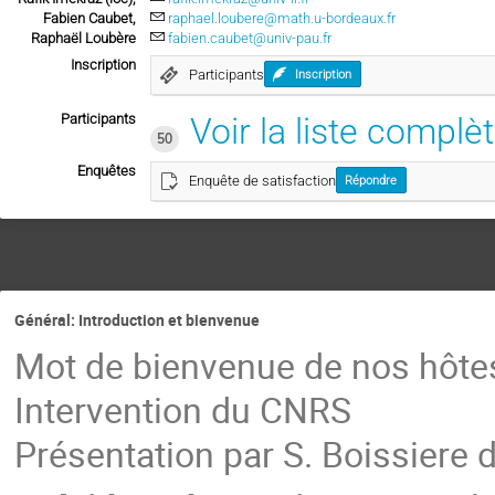
Fabien Caubet,
raphael.loubere@math.u-bordeaux.fr
Raphaël Loubère
fabien.caubet@univ-pau.fr
Inscription
Participants
Inscription
Participants
Voir la liste complè
50
Enquêtes
Enquête de satisfaction
Répondre
Général: Introduction et bienvenue
Mot de bienvenue de nos hôte
Intervention du CNRS
Présentation par S. Boissiere