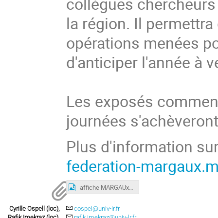
collègues chercheurs
la région. Il permett
opérations menées pou
d'anticiper l'année à v
Les exposés commence
journées s'achèveront
Plus d'information su
federation-margaux.ma
affiche MARGAUx 2021.jpg
Cyrille Ospell (loc),
cospel@univ-lr.fr
Rafik Imekraz (loc),
rafik.imekraz@univ-lr.fr