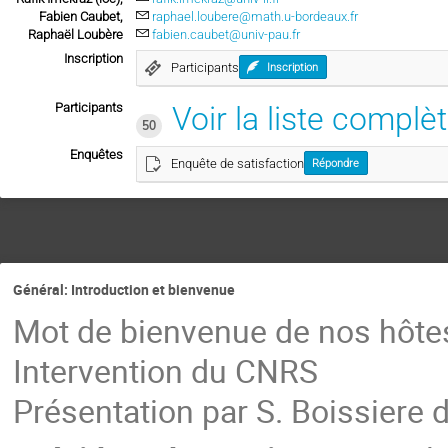
Fabien Caubet,
raphael.loubere@math.u-bordeaux.fr
Raphaël Loubère
fabien.caubet@univ-pau.fr
Inscription
Participants
Inscription
Participants
Voir la liste complè
50
Enquêtes
Enquête de satisfaction
Répondre
Général: Introduction et bienvenue
Mot de bienvenue de nos hôte
Intervention du CNRS
Présentation par S. Boissiere