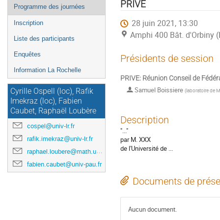
de
PRIVE
Programme des journées
l'événement
28 juin 2021, 13:30
Inscription
Amphi 400 Bât. d'Orbiny (
Liste des participants
Enquêtes
Présidents de session
Information La Rochelle
PRIVE: Réunion Conseil de Fédér
Samuel Boissiere
Cyrille Ospell (loc), Rafik
(
laboratoire de 
Imekraz (loc), Fabien
Caubet, Raphaël Loubère
Description
cospel@univ-lr.fr
"..."
rafik.imekraz@univ-lr.fr
par M. XXX
de l'Université de ...
raphael.loubere@math.u-bordeaux.fr
fabien.caubet@univ-pau.fr
Documents de prése
Aucun document.