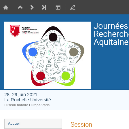
Journées 
Recherch
Aquitai
28–29 juin 2021
La Rochelle Université
Fuseau horaire Europe/Paris
Menu
Session
Accueil