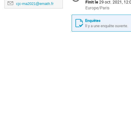
de
Finit le
29 oct. 2021, 12:
cjc-ma2021@emath.fr
la
Toutes
Europe/Paris
les
conférence
horaires
Enquêtes
sont
Il y a une enquête ouverte.
en
Europe/Paris