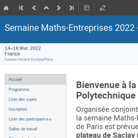
Semaine Maths-Entreprises 2022 - 
14–18 févr. 2022
France
Fuseau horaire Europe/Paris
Menu
Accueil
Bienvenue à la
de
Programme
Polytechnique 
l'événement
Liste des sujets
Organisée conjoin
Inscription
la semaine Maths-E
Liste des participant-e-s
de Paris est prévu
Salles de travail
plateau de Saclay 