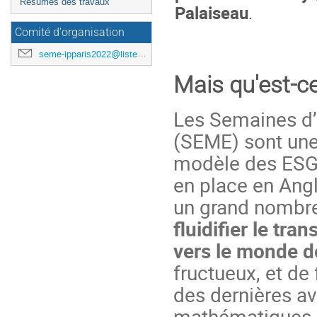
Résumés des travaux
Palaiseau
.
Comité d'organisation
seme-ipparis2022@listes.math.cnrs.fr
Mais qu'est-c
Les Semaines d
(SEME) sont une 
modèle des ESGI
en place en Angl
un grand nombr
fluidifier le tr
vers le monde de
fructueux, et de 
des dernières a
mathématiques.