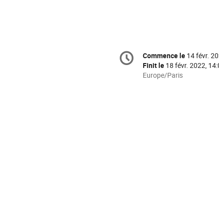
Information
Commence le
14 févr. 2
Date/Heure
de
Finit le
18 févr. 2022, 14
la
Toutes
Europe/Paris
les
conférence
horaires
sont
en
Europe/Paris