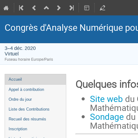
Congrès d'Analyse Numérique pou
3–4 déc. 2020
Virtuel
Fuseau horaire Europe/Paris
Menu
Accueil
Quelques info
de
Appel à contribution
l'événement
Site web
du 
Ordre du jour
Mathématiqu
Liste des Contributions
Sondage
du 
Recueil des résumés
Mathématiqu
Inscription