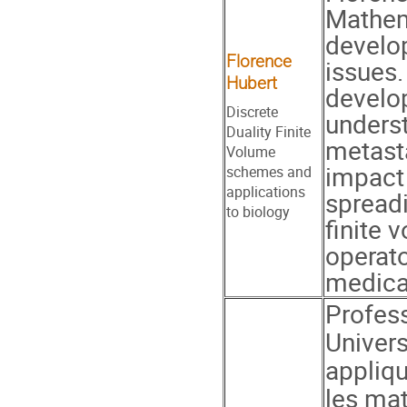
Mathema
develop
Florence
issues.
Hubert
develo
Discrete
unders
Duality Finite
metasta
Volume
impact 
schemes and
applications
spreadi
to biology
finite 
operato
medical
Profess
Univer
appliqu
les ma