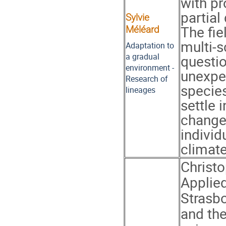
with pr
partial
Sylvie
The fie
Méléard
multi-s
Adaptation to
questio
a gradual
environment -
unexpec
Research of
species
lineages
settle 
changes
individ
climate
Christ
Applied
Strasb
and the