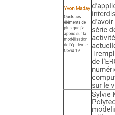
d’appli
Yvon Maday
interdi
Quelques
d’avoir
éléments de
série 
plus que j'ai
appris sur la
activit
modélisation
actuell
de l'épidémie
Covid 19
Trempli
de l’ER
numéri
computa
sur le 
Sylvie 
Polytec
modelin