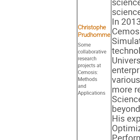
science
scienc
In 2013
Christophe
Cemosi
Prudhomme
Simulat
Some
technol
collaborative
Univers
research
projects at
enterpr
Cemosis:
various
Methods
and
more re
Applications
Science
beyond
His exp
Optimiz
Perfor