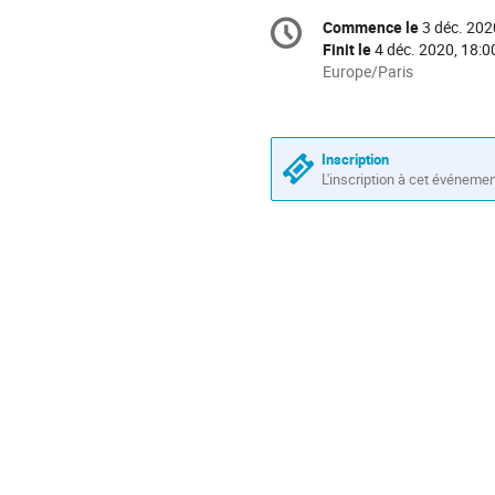
Information
Commence le
3 déc. 202
Date/Heure
de
Finit le
4 déc. 2020, 18:0
la
Toutes
Europe/Paris
les
conférence
horaires
sont
en
Inscription
L'inscription à cet événeme
Europe/Paris