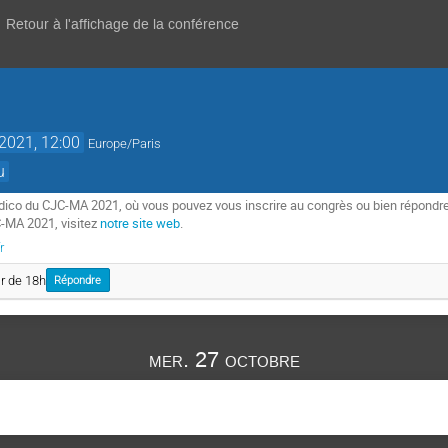
Retour à l'affichage de la conférence
 2021, 12:00
Europe/Paris
u
dico du CJC-MA 2021, où vous pouvez vous inscrire au congrès ou bien répondre 
C-MA 2021, visitez
notre site web
.
r
ir de 18h
Répondre
mer. 27 octobre