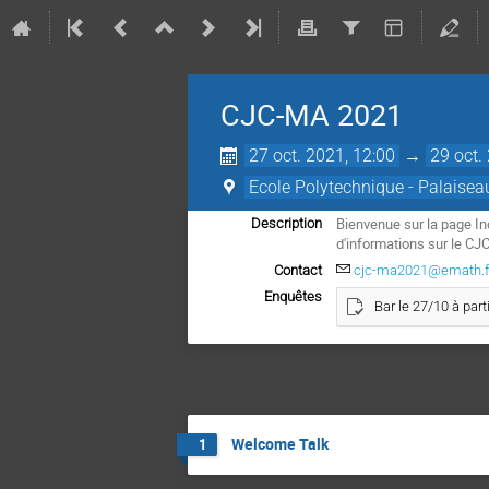
CJC-MA 2021
27 oct. 2021, 12:00
→
29 oct.
Ecole Polytechnique - Palaisea
Bienvenue sur la page In
Description
d'informations sur le CJ
Contact
cjc-ma2021@emath.f
Enquêtes
Bar le 27/10 à part
Welcome Talk
1