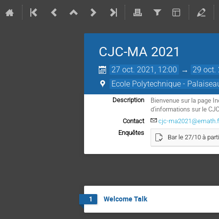
CJC-MA 2021
27 oct. 2021, 12:00
→
29 oct.
Ecole Polytechnique - Palaisea
Bienvenue sur la page In
Description
d'informations sur le CJ
Contact
cjc-ma2021@emath.f
Enquêtes
Bar le 27/10 à part
Welcome Talk
1