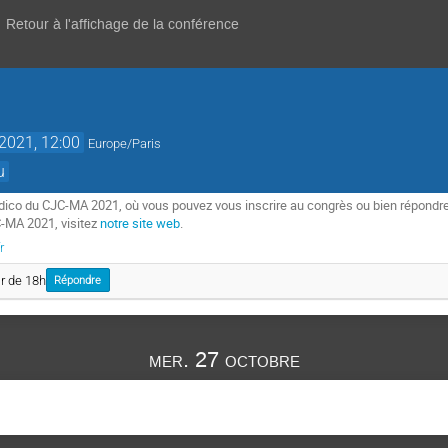
Retour à l'affichage de la conférence
 2021, 12:00
Europe/Paris
u
dico du CJC-MA 2021, où vous pouvez vous inscrire au congrès ou bien répondre 
C-MA 2021, visitez
notre site web
.
r
ir de 18h
Répondre
mer. 27 octobre