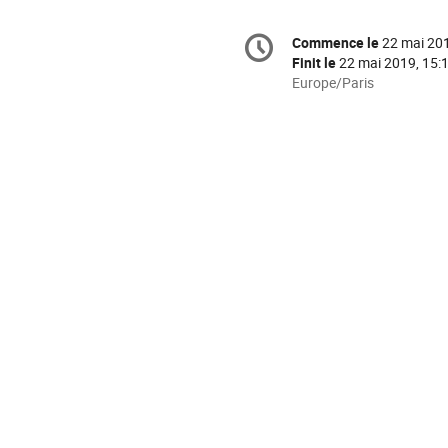
Information
Commence le
22 mai 201
Date/Heure
de
Finit le
22 mai 2019, 15:
la
Toutes
Europe/Paris
les
conférence
horaires
sont
en
Europe/Paris