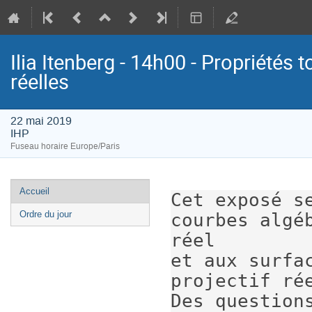
Ilia Itenberg - 14h00 - Propriétés
réelles
22 mai 2019
IHP
Fuseau horaire Europe/Paris
Menu
Accueil
Cet exposé s
de
Ordre du jour
courbes algé
l'événement
réel

et aux surfa
projectif rée
Des question