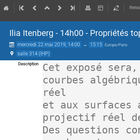
Retou
Ilia Itenberg - 14h00 - Propriétés 
mercredi 22 mai 2019, 14:00
→
15:15
Europe/Paris
salle 314 (IHP)
Description
Cet exposé sera,
courbes algébriq
réel

et aux surfaces 
projectif réel d
Des questions co