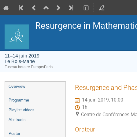
Resurgence in Mathemati
11–14 juin 2019
Le Bois-Marie
Fuseau horaire Europe/Paris
Menu
Resurgence and Phas
Overview
de
l'événement
14 juin 2019, 10:00
Programme
1h
Playlist videos
Centre de Conférences Ma
Abstracts
Orateur
Poster