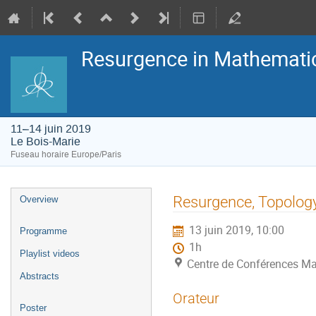
Resurgence in Mathemati
11–14 juin 2019
Le Bois-Marie
Fuseau horaire Europe/Paris
Menu
Resurgence, Topology
Overview
de
l'événement
13 juin 2019, 10:00
Programme
1h
Playlist videos
Centre de Conférences Ma
Abstracts
Orateur
Poster