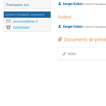
Sergei Gukov
(
Caltech Pasadena
Participants List
Contact: Elisabeth Jasserand
Auteur
jasserand@ihes.fr
Sergei Gukov
(
Caltech Pasadena
0160926604
Documents de prése
VIDEO