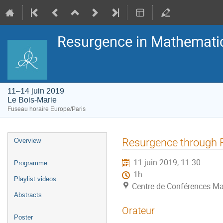
Resurgence in Mathemati
11–14 juin 2019
Le Bois-Marie
Fuseau horaire Europe/Paris
Menu
Resurgence through P
Overview
de
l'événement
11 juin 2019, 11:30
Programme
1h
Playlist videos
Centre de Conférences Ma
Abstracts
Orateur
Poster