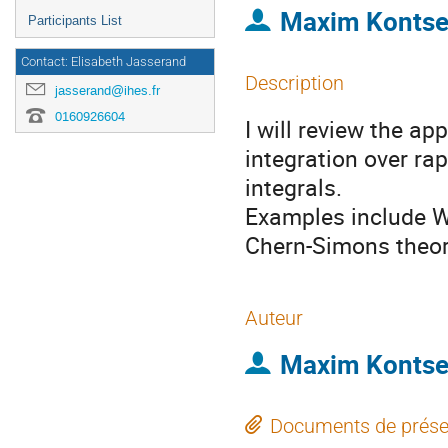
Maxim Kontse
Participants List
Contact: Elisabeth Jasserand
Description
jasserand@ihes.fr
0160926604
I will review the a
integration over ra
integrals.
Examples include W
Chern-Simons theor
Auteur
Maxim Kontse
Documents de prése