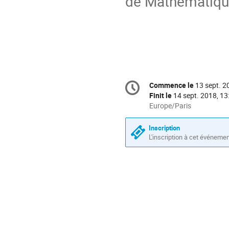
de Mathématiqu
Information
Commence le
13 sept. 2
Date/Heure
de
Finit le
14 sept. 2018, 13
la
Toutes
Europe/Paris
les
conférence
horaires
Inscription
sont
L'inscription à cet événeme
en
Europe/Paris