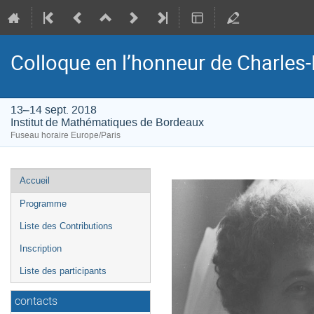
Colloque en l’honneur de Charles
13–14 sept. 2018
Institut de Mathématiques de Bordeaux
Fuseau horaire Europe/Paris
Menu
Accueil
de
Programme
l'événement
Liste des Contributions
Inscription
Liste des participants
contacts