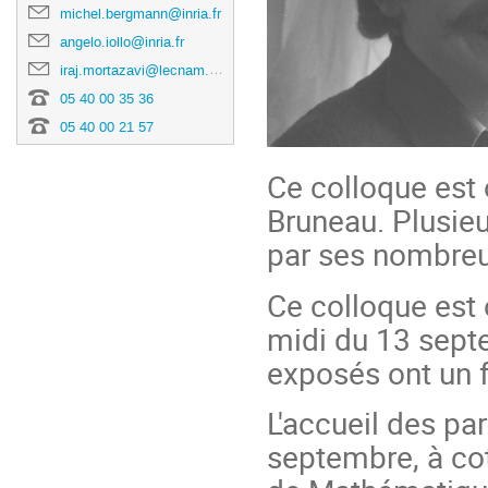
michel.bergmann@inria.fr
angelo.iollo@inria.fr
iraj.mortazavi@lecnam.net
05 40 00 35 36
05 40 00 21 57
Ce colloque est 
Bruneau. Plusie
par ses nombreu
Ce colloque est 
midi du 13 sept
exposés ont un 
L'accueil des par
septembre, à cot