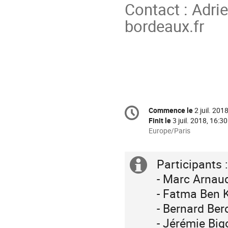
Contact : Adr
bordeaux.fr
Information
Commence le
2 juil. 201
Date/Heure
de
Finit le
3 juil. 2018, 16:30
la
Toutes
Europe/Paris
les
conférence
horaires
sont
Participants :
Information
en
- Marc Arnau
supplémenta
Europe/Paris
- Fatma Ben 
- Bernard Ber
- Jérémie Big