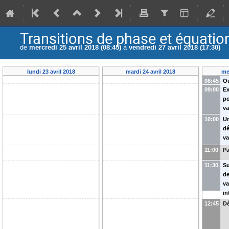
Transitions de phase et équatio
de
mercredi 25 avril 2018 (08:45)
à
vendredi 27 avril 2018 (17:30)
lundi 23 avril 2018
mardi 24 avril 2018
me
08:45
Ou
09:00
Ex
po
va
fr
10:00
Un
ap
dé
va
va
fr
bo
11:00
Pa
(
E
To
11:30
Su
de
va
in
co
12:45
Dé
fi
va