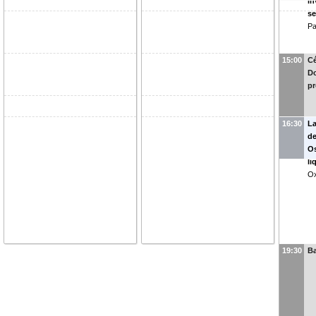
in
se
Pa
15:00
Cé
Do
pr
16:30
La
de
Os
li
Ox
19:30
B