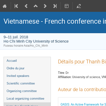
Vietnamese - French conference i
9–11 juil. 2018
Ho Chi Minh City University of Science
Fuseau horaire Asia/Ho_Chi_Minh
Menu
Détails pour Thanh 
Accueil
de
Ordre du jour
l'événement
Titre:
Dr
Invited speakers
Affiliation:
University of science, 
Scientific committee
Auteur de la contributi
Organizing committee
Local organizing committee
OASIS: An Active Framework for S