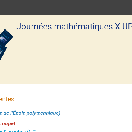
Journées mathématiques X-U
entes
 de l'École polytechnique)
groupe)
 d'Heisenberg (1/2)