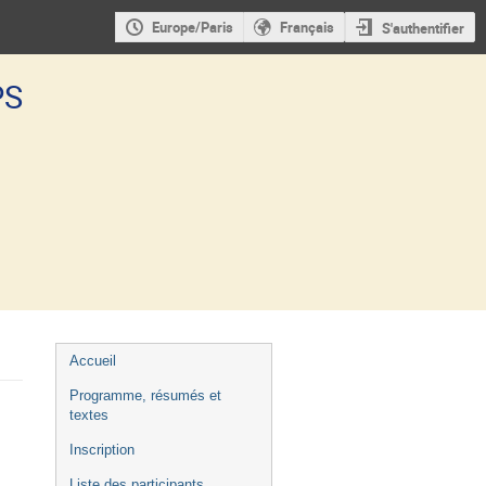
Europe/Paris
Français
S'authentifier
PS
Menu
Accueil
de
Programme, résumés et
l'événement
textes
Inscription
Liste des participants