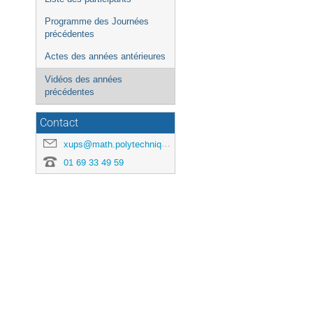
Programme des Journées
précédentes
Actes des années antérieures
Vidéos des années
précédentes
Contact
xups@math.polytechnique.fr
01 69 33 49 59