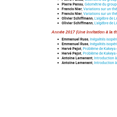
Pierre Pansu
,
Géométrie du groupe
Francis Nier
,
Variations sur un t
Francis Nier
,
Variations sur un t
Olivier Schiffmann
,
L'algèbre de L
Olivier Schiffmann
,
L'algèbre de L
Année 2017 (Une invitation à la 
Emmanuel Russ
,
Inégalités isopér
Emmanuel Russ
,
Inégalités isopér
Hervé Pajot
,
Problème de Kakeya e
Hervé Pajot
,
Problème de Kakeya e
Antoine Lemenant
,
Introduction à
Antoine Lemenant
,
Introduction à