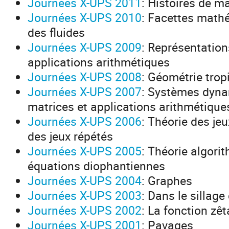
Journées X-UPS 2011
: Histoires de 
Journées X-UPS 2010
: Facettes math
des fluides
Journées X-UPS 2009
: Représentation
applications arithmétiques
Journées X-UPS 2008
: Géométrie trop
Journées X-UPS 2007
: Systèmes dyna
matrices et applications arithmétique
Journées X-UPS 2006
: Théorie des jeu
des jeux répétés
Journées X-UPS 2005
: Théorie algori
équations diophantiennes
Journées X-UPS 2004
: Graphes
Journées X-UPS 2003
: Dans le sillag
Journées X-UPS 2002
: La fonction zêt
Journées X-UPS 2001
: Pavages