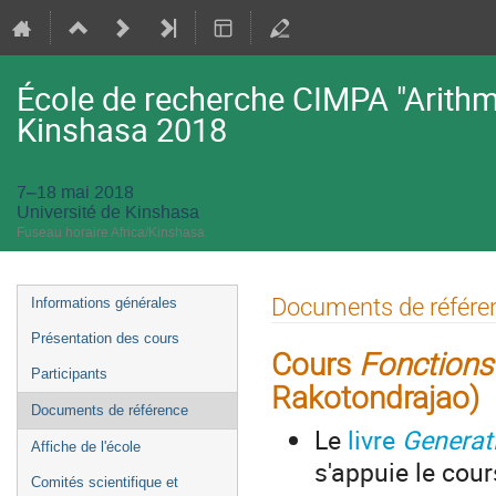
École de recherche CIMPA "Arithmé
Kinshasa 2018
7–18 mai 2018
Université de Kinshasa
Fuseau horaire Africa/Kinshasa
Menu
Documents de référe
Informations générales
de
Présentation des cours
l'événement
Cours
Fonctions 
Participants
Rakotondrajao)
Documents de référence
Le
livre
Generat
Affiche de l'école
s'appuie le cour
Comités scientifique et