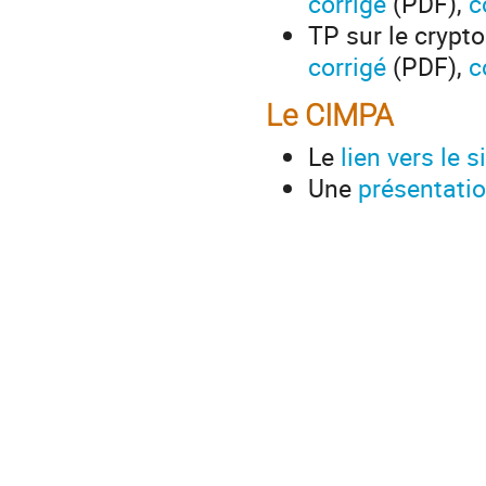
corrigé
(PDF),
c
TP sur le crypt
corrigé
(PDF),
c
Le CIMPA
Le
lien vers le 
Une
présentati