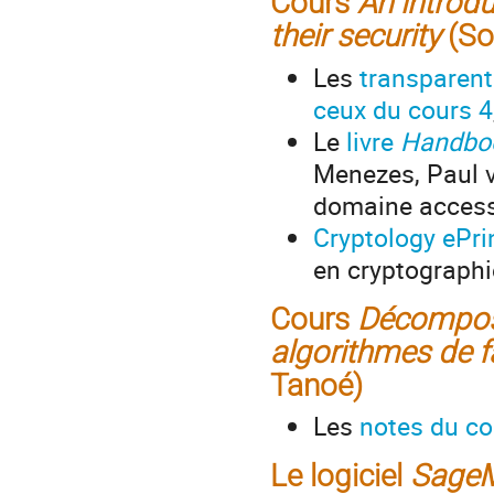
Cours
An introd
their security
(So
Les
transparent
ceux du cours 4
Le
livre
Handboo
Menezes, Paul v
domaine accessi
Cryptology ePri
en cryptographi
Cours
Décomposi
algorithmes de fa
Tanoé)
Les
notes du co
Le logiciel
Sage