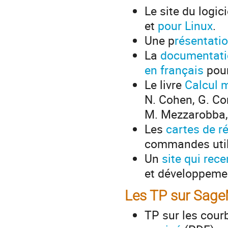
Le site du logic
et
pour Linux
.
Une p
résentati
La
documentati
en français
pour
Le livre
Calcul 
N. Cohen, G. Co
M. Mezzarobba, 
Les
cartes de r
commandes util
Un
site qui rec
et développeme
Les TP sur Sag
TP sur les cour