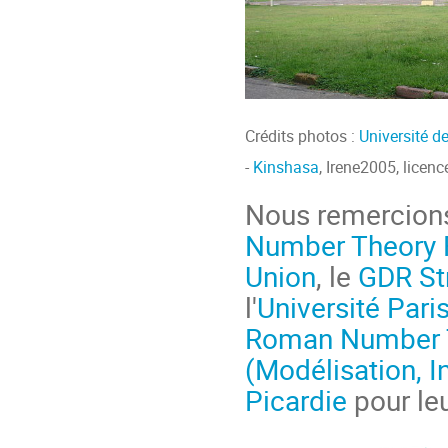
Crédits photos :
Université d
-
Kinshasa
, Irene2005, lice
Nous remercion
Number Theory 
Union
, le
GDR Str
l'
Université Pari
Roman Number T
(Modélisation, I
Picardie
pour leu