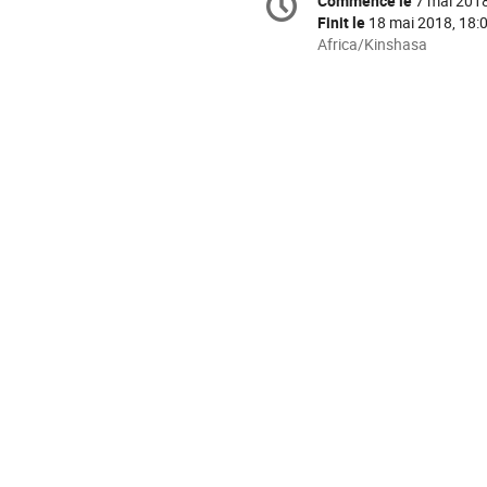
Commence le
7 mai 2018
Date/Heure
de
Finit le
18 mai 2018, 18:
la
Toutes
Africa/Kinshasa
les
conférence
horaires
sont
en
Africa/Kinshasa