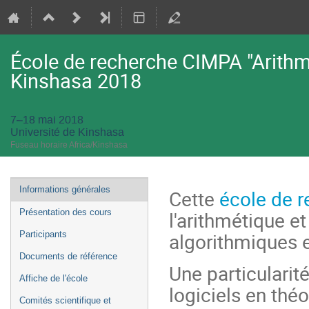
École de recherche CIMPA "Arithmé
Kinshasa 2018
7–18 mai 2018
Université de Kinshasa
Fuseau horaire Africa/Kinshasa
Menu
Informations générales
Cette
école de 
de
l'arithmétique et
Présentation des cours
l'événement
algorithmiques 
Participants
Documents de référence
Une particularité
Affiche de l'école
logiciels en th
Comités scientifique et