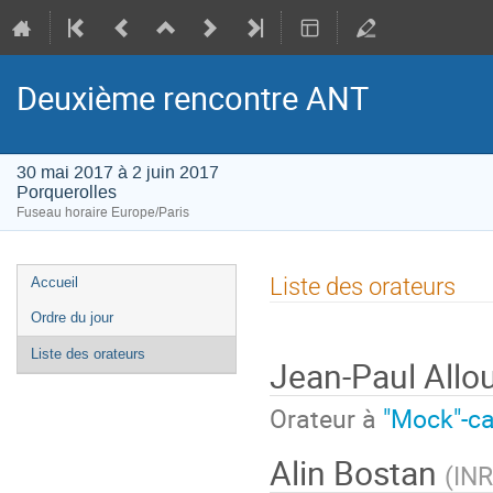
Deuxième rencontre ANT
30 mai 2017 à 2 juin 2017
Porquerolles
Fuseau horaire Europe/Paris
Menu
Liste des orateurs
Accueil
de
Ordre du jour
l'événement
Liste des orateurs
Jean-Paul All
Orateur à
"Mock"-ca
Alin Bostan
(
INR