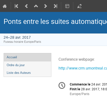
Ponts entre les suites automatique
24–28 avr. 2017
Fuseau horaire Europe/Paris
Menu
Accueil
Conference webpage:
de
Ordre du jour
l'événement
http://www.crm.umontreal.c
Liste des Auteurs
Information
Commence le
24 avr. 20
Date/Heure
de
Finit le
28 avr. 2017, 18:
la
Toutes
Europe/Paris
les
conférence
horaires