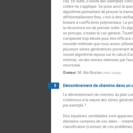
cas. En outre, il existe des exemples conc
critère ne s'applique. Se pose ainsi la ques
algorithme permettant de prouver la trans
différentiellement finie, c'est-à-dire vérifi
linéaire à coefficients polynomiaux. Le pr
la récurrence est de premier ordre. Un algo
en principe, à traiter le cas général. Toutef
complexité trop élevée pour être efficace
nouvelle méthode que nous avons utilisée
plusieurs séries génératrices provenant d
nouvel algorithme repose sur le calcul d'un
minimal, via des bornes obtenues par l'an
structurée.
Orateur
:
M.
Alin Bostan
(
INRIA Saclay
)
Dénombrement de chemins dans un qua
5
Le dénombrement de chemins du plan confin
s'intéresse à la nature des séries génératr
par exemple ?

Des équations semblables sont apparues d
étendons certaines de ses idées -- notamm
classification (connue) de ces problèmes, e