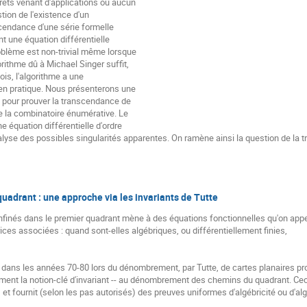
rets venant d'applications où aucun

tion de l'existence d'un

cendance d'une série formelle

ant une équation différentielle

oblème est non-trivial même lorsque

rithme dû à Michael Singer suffit,

ois, l'algorithme a une

 en pratique. Nous présenterons une

 pour prouver la transcendance de

e la combinatoire énumérative. Le

e équation différentielle d'ordre

alyse des possibles singularités apparentes. On ramène ainsi la question de la t
drant : une approche via les invariants de Tutte
és dans le premier quadrant mène à des équations fonctionnelles qu'on appelle
ices associées : quand sont-elles algébriques, ou différentiellement finies,

ans les années 70-80 lors du dénombrement, par Tutte, de cartes planaires pr
ent la notion-clé d'invariant -- au dénombrement des chemins du quadrant. Ceci p
t fournit (selon les pas autorisés) des preuves uniformes d'algébricité ou d'algéb