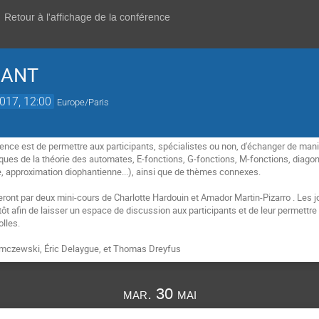
Retour à l'affichage de la conférence
 ANT
2017, 12:00
Europe/Paris
érence est de permettre aux participants, spécialistes ou non, d'échanger de man
iques de la théorie des automates, E-fonctions, G-fonctions, M-fonctions, diagon
 approximation diophantienne...), ainsi que de thèmes connexes.  

nt par deux mini-cours de Charlotte Hardouin et Amador Martin-Pizarro . Les j
tôt afin de laisser un espace de discussion aux participants et de leur permettre
lles.

damczewski, Éric Delaygue, et Thomas Dreyfus
mar. 30 mai