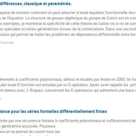
différences, classique et paramétrée.
ayerai de montrer comment on peut attacher à toute équation fonctionnelle discrèt
 de l'équation. La structure de groupe algébrique du groupe de Galois est en co
des exemples, je montrerai la spécificité de cette théorie de Galois vis à vis de so
s spéciales et séries génératrices issues de la combinatoire. Dans une seconde p
lois qui permet de traiter les problèmes de dépendance différentielle entre les
é Toulouse
)
rentiels à coefficients polynomiaux, définis et étudiés par André en 2000. Ils f
lier toute E-fonction est annulée par un E-opérateur. Après avoir rappelé les  pri
nt obtenu avec J. Roques, concernant les E-opérateurs qui admettent une base d
)
nce pour les séries formelles différentiellement finies
née par une récurrence linéaire à coefficients polynomiaux et suffisamment de ter
e génératrice associée. Plusieurs

aucun ne permet de couvrir tous les
