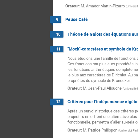
Orateur
:
M.
Amador Martin-Pizarro
(
Universi
Pause Café
9
Théorie de Galois des équations aux
10
"Mock"-caractères et symbole de Kr
11
Nous étudions une famille de fonctions 
Ces fonctions ont plusieurs propriétés in
les fonctions arithmétiques complètement
le plus aux caractères de Dirichlet. Au 
propriétés du symbole de Kronecker.
Orateur
:
M.
Jean-Paul Allouche
(
Université 
Critères pour l’indépendance algébr
12
Après un survol historique des critères 
projectifs en offrent une alternative plu
fonctionnelle, permettra d’aller au-delà
Orateur
:
M.
Patrice Philippon
(
Université Pari