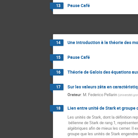
Pause Café
13
Une introduction à la théorie des m
14
Pause Café
15
Théorie de Galois des équations aux
16
Sur les valeurs zêta en caractéristi
17
Orateur
:
M.
Federico Pellarin
(
Université Lyo
Lien entre unité de Stark et groupe 
18
Les unités de Stark, dont la définition re
 bélienne de Stark de rang 1, représentent une  généralisation des unités cyclotomiques. Leur existence est  conjecturale, mais on peut s’intéresser à leurs propriétés 
algébriques afin de mieux les cerner. Il 
groupe que les unités de Stark engendren