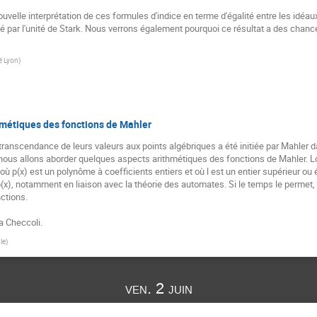
elle interprétation de ces formules d'indice en terme d'égalité entre les idéaux 
é par l'unité de Stark. Nous verrons également pourquoi ce résultat a des chanc
é Lyon
)
hmétiques des fonctions de Mahler
 transcendance de leurs valeurs aux points algébriques a été initiée par Mahler 
nous allons aborder quelques aspects arithmétiques des fonctions de Mahler. Lor
, où p(x) est un polynôme à coefficients entiers et où l est un entier supérieur 
 p(x), notamment en liaison avec la théorie des automates. Si le temps le permet
ctions.

a Checcoli.
le
)
ven. 2 juin