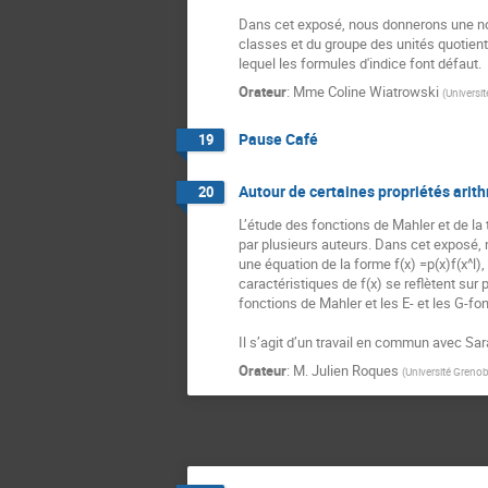
Dans cet exposé, nous donnerons une nouv
classes et du groupe des unités quotient
lequel les formules d'indice font défaut.
Orateur
:
Mme
Coline Wiatrowski
(
Universit
Pause Café
19
Autour de certaines propriétés arit
20
L’étude des fonctions de Mahler et de la
par plusieurs auteurs. Dans cet exposé, 
une équation de la forme f(x) =p(x)f(x^l)
caractéristiques de f(x) se reflètent sur
fonctions de Mahler et les E- et les G-fon
Il s’agit d’un travail en commun avec Sar
Orateur
:
M.
Julien Roques
(
Université Grenob