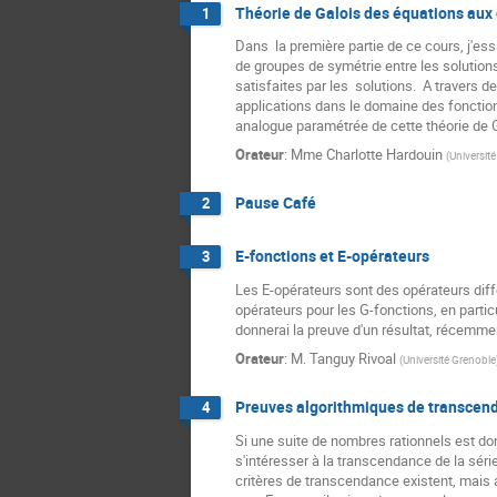
Théorie de Galois des équations aux 
1
Dans  la première partie de ce cours, j'ess
de groupes de symétrie entre les solutions
satisfaites par les  solutions.  A travers 
applications dans le domaine des fonction
analogue paramétrée de cette théorie de Ga
Orateur
:
Mme
Charlotte Hardouin
(
Universit
Pause Café
2
E-fonctions et E-opérateurs
3
Les E-opérateurs sont des opérateurs diffé
opérateurs pour les G-fonctions, en particu
donnerai la preuve d'un résultat, récemme
Orateur
:
M.
Tanguy Rivoal
(
Université Grenoble
Preuves algorithmiques de transcenda
4
Si une suite de nombres rationnels est don
s'intéresser à la transcendance de la séri
critères de transcendance existent, mais 