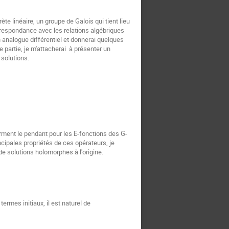
e linéaire, un groupe de Galois qui tient lieu 
rrespondance avec les relations algébriques 
n analogue différentiel et donnerai quelques 
artie, je m'attacherai  à présenter un 
 solutions.
orment le pendant pour les E-fonctions des G-
ncipales propriétés de ces opérateurs, je 
e solutions holomorphes à l'origine.
mes initiaux, il est naturel de
