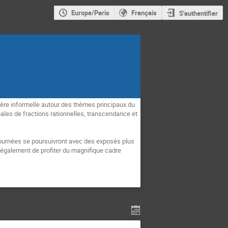
Europe/Paris
Français
S'authentifier
ière informelle autour des thèmes principaux du 
ales de fractions rationnelles, transcendance et 
ournées se poursuivront avec des exposés plus 
 également de profiter du magnifique cadre 