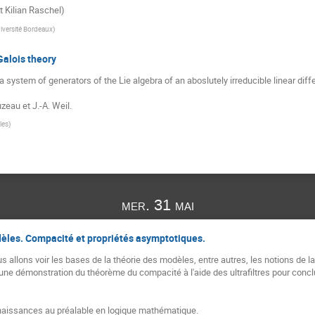
t Kilian Raschel)
iversité Bordeaux
)
Galois theory
 system of generators of the Lie algebra of an aboslutely irreducible linear differ
uzeau et J.-A. Weil.
les
)
mer. 31 mai
dèles. Compacité et propriétés asymptotiques.
s allons voir les bases de la théorie des modèles, entre autres, les notions de l
une démonstration du théorème du compacité à l'aide des ultrafiltres pour conclu
nnaissances au préalable en logique mathématique.