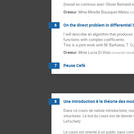
(travail en commun avec Olivier Bernardi e
Orateur
:
Mme
Mireille Bousquet-Melou
(
Un
On the direct problem in differential 
6
I will describe an algorithm that produces a
functions with complex coefficients.

This is a joint work with M. Barkatou, T. C
Orateur
:
Mme
Lucia Di Vizio
(
Université Versail
Pause Café
7
Une introduction à la théorie des mo
8
Dans ce cours de nature introductoire, nou
structures. Le but du cours est de donner 
Lefschetz.

Le cours est orienté à un public sans co