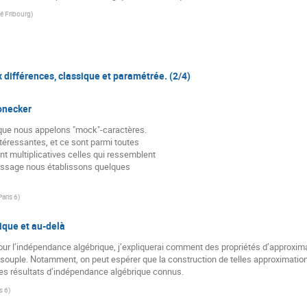
té Fribourg
)
 différences, classique et paramétrée. (2/4)
onecker
que nous appelons "mock"-caractères.

téressantes, et ce sont parmi toutes

 multiplicatives celles qui ressemblent

passage nous établissons quelques

Paris 6
)
ique et au-delà
pour l’indépendance algébrique, j’expliquerai comment des propriétés d’approxim
s souple. Notamment, on peut espérer que la construction de telles approximation
 des résultats d’indépendance algébrique connus.
s 6
)