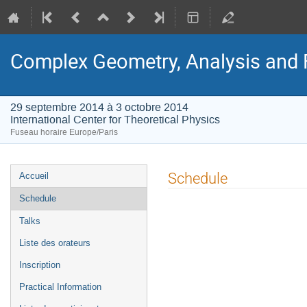
Complex Geometry, Analysis and F
29 septembre 2014 à 3 octobre 2014
International Center for Theoretical Physics
Fuseau horaire Europe/Paris
Menu
Schedule
Accueil
de
Schedule
l'événement
Talks
Liste des orateurs
Inscription
Practical Information