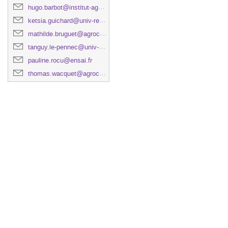
hugo.barbot@institut-agro.fr
ketsia.guichard@univ-rennes.fr
mathilde.bruguet@agrocampus-ouest.fr
tanguy.le-pennec@univ-rennes2.fr
pauline.rocu@ensai.fr
thomas.wacquet@agrocampus-ouest.fr