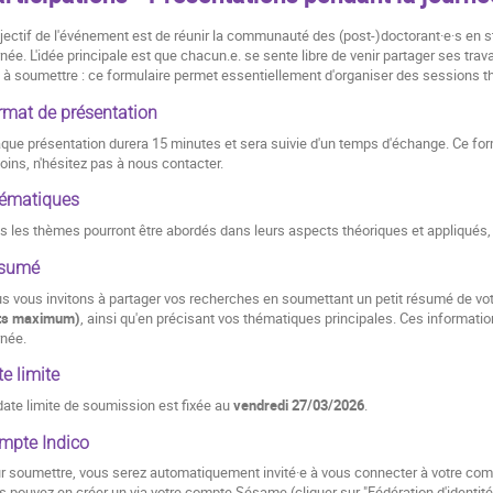
bjectif de l'événement est de réunir la communauté des (post-)doctorant·e·s en st
rnée. L'idée principale est que chacun.e. se sente libre de venir partager ses tra
 à soumettre : ce formulaire permet essentiellement d'organiser des sessions 
rmat de présentation
que présentation durera 15 minutes et sera suivie d'un temps d'échange. Ce for
oins, n'hésitez pas à nous contacter.
ématiques
s les thèmes pourront être abordés dans leurs aspects théoriques et appliqués, 
sumé
s vous invitons à partager vos recherches en soumettant un petit résumé de vo
ts maximum)
, ainsi qu'en précisant vos thématiques principales. Ces informati
rnée.
e limite
date limite de soumission est fixée au
vendredi 27/03/2026
.
mpte Indico
r soumettre, vous serez automatiquement invité·e à vous connecter à votre compt
s pouvez en créer un via votre compte Sésame (cliquer sur "Fédération d'identité