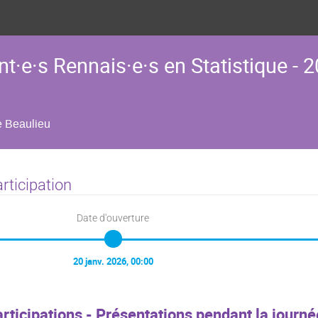
t·e·s Rennais·e·s en Statistique - 
 Beaulieu
rticipation
Date d'ouverture
20 janv. 2026, 00:00
rticipations - Présentations pendant la journé