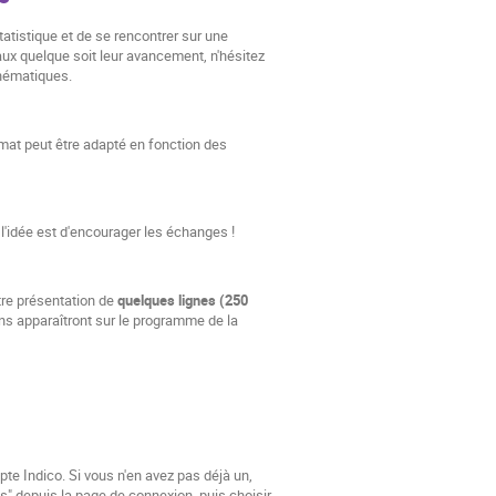
atistique et de se rencontrer sur une
vaux quelque soit leur avancement, n'hésitez
thématiques.
mat peut être adapté en fonction des
l'idée est d'encourager les échanges !
tre présentation de
quelques lignes (250
ons apparaîtront sur le programme de la
e Indico. Si vous n'en avez pas déjà un,
s" depuis la page de connexion, puis choisir