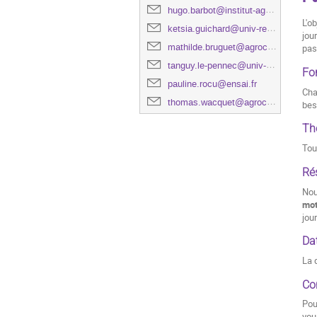
hugo.barbot@institut-agro.fr
L'o
ketsia.guichard@univ-rennes.fr
jou
mathilde.bruguet@agrocampus-ouest.fr
pas
tanguy.le-pennec@univ-rennes2.fr
Fo
pauline.rocu@ensai.fr
Cha
thomas.wacquet@agrocampus-ouest.fr
bes
Th
Tou
Ré
Nou
mo
jou
Dat
La 
Co
Pou
vou