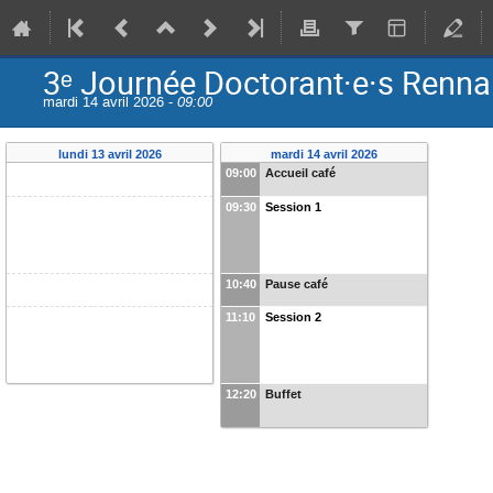
3ᵉ Journée Doctorant·e·s Rennai
mardi 14 avril 2026 -
09:00
lundi 13 avril 2026
mardi 14 avril 2026
09:00
Accueil café
09:30
Session 1
10:40
Pause café
11:10
Session 2
12:20
Buffet