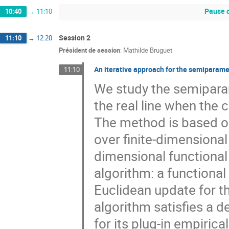
Pause 
10:40
→
11:10
Session 2
11:10
→
12:20
Président de session
:
Mathilde Bruguet
An iterative approach for the semiparame
11:10
We study the semiparam
the real line when the
The method is based 
over finite-dimensional
dimensional functional 
algorithm: a functiona
Euclidean update for t
algorithm satisfies a d
for its plug-in empirica