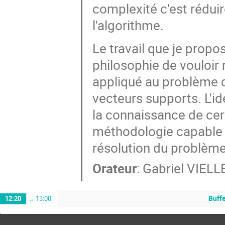
complexité c'est rédui
l'algorithme.
Le travail que je propo
philosophie de vouloir 
appliqué au problème d
vecteurs supports. L'id
la connaissance de cer
méthodologie capable d
résolution du problème
Orateur
:
Gabriel VIEL
Buff
12:20
→
13:00