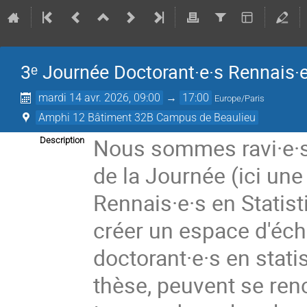
3ᵉ Journée Doctorant·e·s Rennais·e
mardi 14 avr. 2026, 09:00
→
17:00
Europe/Paris
Amphi 12 Bâtiment 32B Campus de Beaulieu
Nous sommes ravi·e·s 
Description
de la Journée (ici une
Rennais·e·s en Statis
créer un espace d'éch
doctorant·e·s en statis
thèse, peuvent se ren