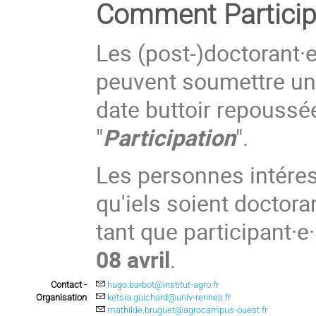
Comment Particip
Les (post-)doctorant·e
peuvent soumettre u
date buttoir repouss
"
Participation
".
Les personnes intéres
qu'iels soient doctor
tant que participant·e·
08 avril
.
Contact -
hugo.barbot@institut-agro.fr
Organisation
ketsia.guichard@univ-rennes.fr
mathilde.bruguet@agrocampus-ouest.fr