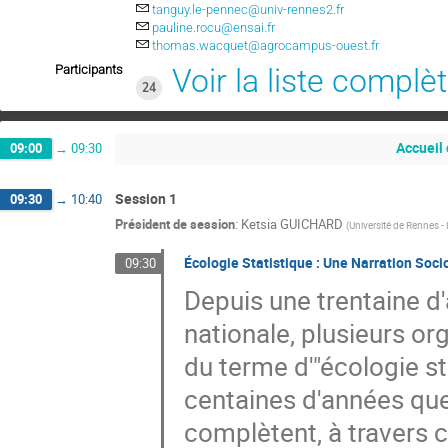
tanguy.le-pennec@univ-rennes2.fr
pauline.rocu@ensai.fr
thomas.wacquet@agrocampus-ouest.fr
Participants
Voir la liste complè
24
Accueil
09:00
→
09:30
Session 1
09:30
→
10:40
Président de session
:
Ketsia GUICHARD
(
Université de Rennes 
Écologie Statistique : Une Narration Soci
09:30
Depuis une trentaine d'
nationale, plusieurs or
du terme d'"écologie st
centaines d'années que 
complètent, à travers 