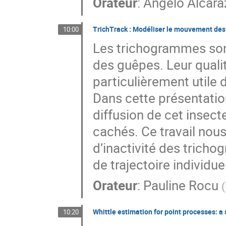
Orateur
:
Angelo Alcara
TrichTrack : Modéliser le mouvement de
10:00
Les trichogrammes sont
des guêpes. Leur quali
particulièrement utile 
Dans cette présentatio
diffusion de cet insec
cachés. Ce travail nous
d’inactivité des tricho
de trajectoire individuel
Orateur
:
Pauline Rocu
(
Whittle estimation for point processes: a
10:20