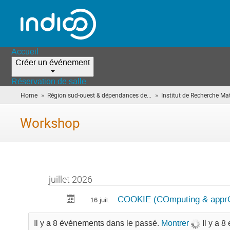
Accueil
Créer un événement
Réservation de salle
»
»
Home
Région sud-ouest & dépendances de...
Institut de Recherche M
Workshop
juillet 2026
COOKIE (COmputing & apprOx
16 juil.
Il y a 8 événements dans le passé.
Montrer
Il y a 