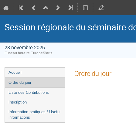
Session régionale du séminaire d
28 novembre 2025
Fuseau horaire Europe/Paris
Menu
Ordre du jour
Accueil
de
Ordre du jour
l'événement
Liste des Contributions
Inscription
Information pratiques / Useful
informations