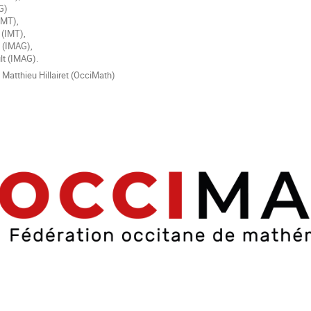
G)
IMT),
 (IMT),
 (IMAG),
lt (IMAG).
 Matthieu Hillairet (OcciMath)