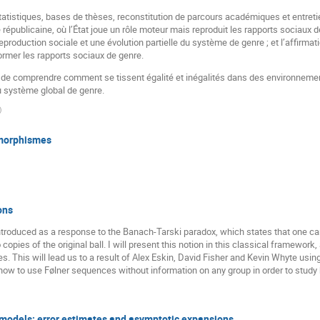
atistiques, bases de thèses, reconstitution de parcours académiques et entreti
e républicaine, où l’État joue un rôle moteur mais reproduit les rapports sociaux de
eproduction sociale et une évolution partielle du système de genre ; et l’affirmatio
rmer les rapports sociaux de genre.
de comprendre comment se tissent égalité et inégalités dans des environnements
du système global de genre.
)
omorphismes
ons
troduced as a response to the Banach-Tarski paradox, which states that one can s
copies of the original ball. I will present this notion in this classical framewo
s. This will lead us to a result of Alex Eskin, David Fisher and Kevin Whyte using
 how to use Følner sequences without information on any group in order to study
 models: error estimates and asymptotic expansions