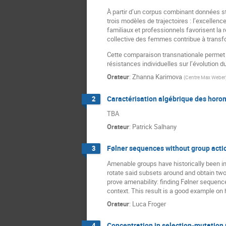
À partir d’un corpus combinant données st
trois modèles de trajectoires : l’excellenc
familiaux et professionnels favorisent la r
collective des femmes contribue à transfo
Cette comparaison transnationale permet 
résistances individuelles sur l’évolution 
Orateur
:
Zhanna Karimova
(
Centre Max Weber
Caractérisation algébrique des hor
2
TBA
Orateur
:
Patrick Salhany
Følner sequences without group acti
3
Amenable groups have historically been in
rotate said subsets around and obtain two 
prove amenability: finding Følner sequence
context. This result is a good example on
Orateur
:
Luca Froger
Concentration in selection-mutation
4