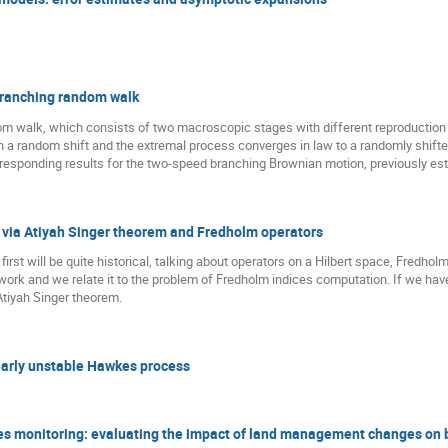
branching random walk
m walk, which consists of two macroscopic stages with different reproductio
h a random shift and the extremal process converges in law to a randomly shif
rresponding results for the two-speed branching Brownian motion, previously es
s via Atiyah Singer theorem and Fredholm operators
 first will be quite historical, talking about operators on a Hilbert space, Fredho
work and we relate it to the problem of Fredholm indices computation. If we hav
 Atiyah Singer theorem.
nearly unstable Hawkes process
es monitoring: evaluating the impact of land management changes on b