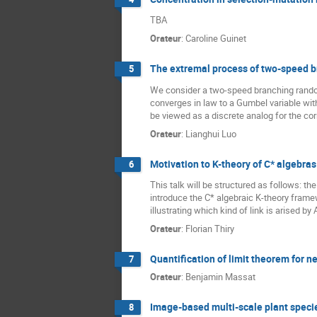
TBA
Orateur
:
Caroline Guinet
The extremal process of two-speed 
5
We consider a two-speed branching rando
converges in law to a Gumbel variable wit
be viewed as a discrete analog for the co
Orateur
:
Lianghui Luo
Motivation to K-theory of C* algebra
6
This talk will be structured as follows: the
introduce the C* algebraic K-theory frame
illustrating which kind of link is arised by
Orateur
:
Florian Thiry
Quantification of limit theorem for 
7
Orateur
:
Benjamin Massat
Image-based multi-scale plant speci
8