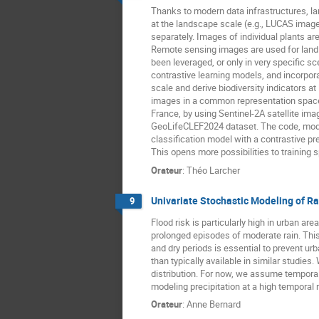
Thanks to modern data infrastructures, lar
at the landscape scale (e.g., LUCAS images
separately. Images of individual plants ar
Remote sensing images are used for land m
been leveraged, or only in very specific 
contrastive learning models, and incorpor
scale and derive biodiversity indicators a
images in a common representation space;
France, by using Sentinel-2A satellite i
GeoLifeCLEF2024 dataset. The code, model
classification model with a contrastive pr
This opens more possibilities to training 
Orateur
:
Théo Larcher
Univariate Stochastic Modeling of Ra
9
Flood risk is particularly high in urban ar
prolonged episodes of moderate rain. This i
and dry periods is essential to prevent ur
than typically available in similar studie
distribution. For now, we assume temporal 
modeling precipitation at a high temporal 
Orateur
:
Anne Bernard