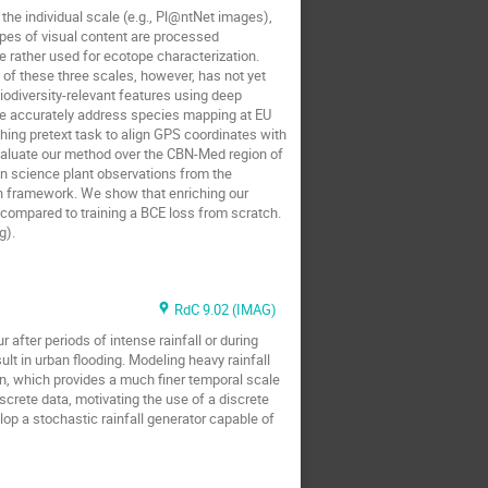
the individual scale (e.g., Pl@ntNet images),
types of visual content are processed
e rather used for ecotope characterization.
of these three scales, however, has not yet
iodiversity-relevant features using deep
ore accurately address species mapping at EU
ching pretext task to align GPS coordinates with
valuate our method over the CBN-Med region of
n science plant observations from the
on framework. We show that enriching our
k compared to training a BCE loss from scratch.
g).
RdC 9.02 (IMAG)
 after periods of intense rainfall or during
ult in urban flooding. Modeling heavy rainfall
ion, which provides a much finer temporal scale
screte data, motivating the use of a discrete
lop a stochastic rainfall generator capable of