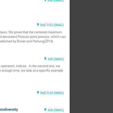
430 (IMAG)
RdC 9.02 (IMAG)
n laws. We prove that the centered maximum
ted decorated Poisson point process, which can
tablished by Bovier and Hartung(2014)
430 (IMAG)
lm operators, indices.. In the second one, we
e enough time, we look at a specific example
RdC 9.02 (IMAG)
iodiversity
430 (IMAG)