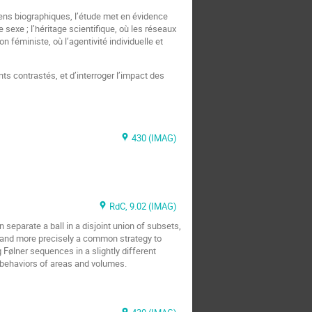
ens biographiques, l’étude met en évidence
 sexe ; l’héritage scientifique, où les réseaux
n féministe, où l’agentivité individuelle et
 contrastés, et d’interroger l’impact des
430 (IMAG)
RdC, 9.02 (IMAG)
eparate a ball in a disjoint union of subsets,
rk, and more precisely a common strategy to
 Følner sequences in a slightly different
 behaviors of areas and volumes.