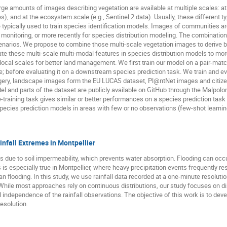
ge amounts of images describing vegetation are available at multiple scales: at 
), and at the ecosystem scale (e.g., Sentinel 2 data). Usually, these different 
e typically used to train species identification models. Images of communities ar
onitoring, or more recently for species distribution modeling. The combination 
scenarios. We propose to combine those multi-scale vegetation images to derive b
ate these multi-scale multi-modal features in species distribution models to m
t local scales for better land management. We first train our model on a pair-mat
 before evaluating it on a downstream species prediction task. We train and e
magery, landscape images form the EU LUCAS dataset, Pl@ntNet images and citize
 and parts of the dataset are publicly available on GitHub through the Malpol
e-training task gives similar or better performances on a species prediction tas
species prediction models in areas with few or no observations (few-shot learnin
infall Extremes in Montpellier
eas due to soil impermeability, which prevents water absorption. Flooding can occur
s especially true in Montpellier, where heavy precipitation events frequently res
ban flooding. In this study, we use rainfall data recorded at a one-minute resolut
s. While most approaches rely on continuous distributions, our study focuses on di
independence of the rainfall observations. The objective of this work is to deve
resolution.