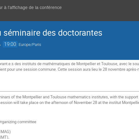
r à l'affichage de la conférence
u séminaire des doctorantes
→
19:00
Europe/Paris
ant.e.s des instituts de mathématiques de Montpellier et Toulouse, avec le sout
nt pour une session commune. Cette session aura lieu le 28 novembre après-midi
inars of the Montpellier and Toulouse mathematics institutes, with the support 
 session will take place on the afternoon of November 28 at the institut Montpel
 Organizing committee
(IMAG)
(IMT),