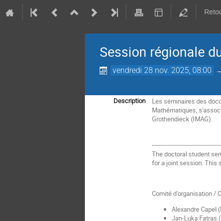
Retou
Session régionale d
vendredi 28 nov. 2025, 08:00
Les séminaires des docor
Description
Mathématiques, s'associe
Grothendieck (IMAG).
The doctoral student sem
for a joint session. This
Comité d'organisation /
Alexandre Capel 
Jan-Luka Fatras 