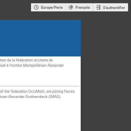
Europe/Paris
Français
S'authentifier
ien de la fédération occitane de
 à l'institut Montpelliérain Alexander
of the federation OcciMath, are joining forces
liérain Alexander Grothendieck (IMAG).