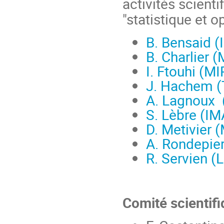
activités scienti
"statistique et o
B. Bensaid 
B. Charlier 
I. Ftouhi (MI
J. Hachem (
A. Lagnoux 
S. Lèbre (I
D. Metivier 
A. Rondepier
R. Servien (
Comité scientifi