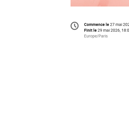
Information
Commence le
27 mai 202
Date/Heure
de
Finit le
29 mai 2026, 18:
la
Toutes
Europe/Paris
les
conférence
horaires
sont
en
Europe/Paris