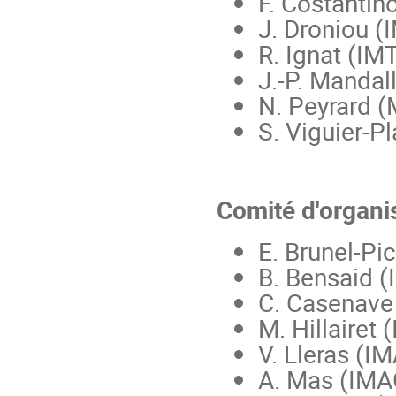
F. Costantin
J. Droniou (
R. Ignat (IM
J.-P. Mandal
N. Peyrard (
S. Viguier-P
Comité d'organi
E. Brunel-Pi
B. Bensaid 
C. Casenave
M. Hillairet
V. Lleras (I
A. Mas (IMA