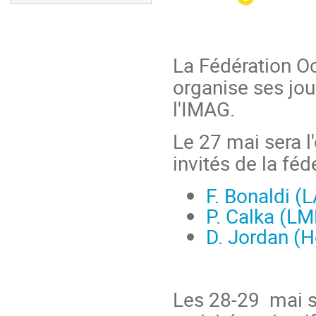
La Fédération O
organise ses jo
l'IMAG.
Le 27 mai sera l
invités de la féd
F. Bonaldi 
P. Calka (L
D. Jordan (H
Les 28-29 mai se