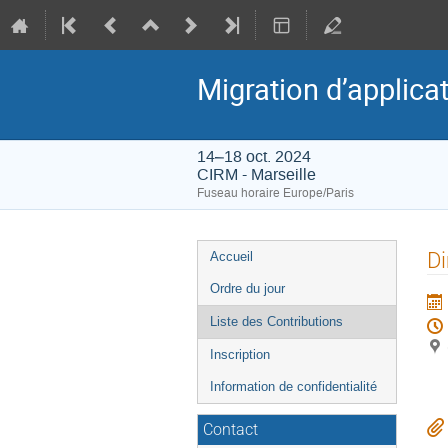
Migration d’applica
14–18 oct. 2024
CIRM - Marseille
Fuseau horaire Europe/Paris
Menu
Di
Accueil
de
Ordre du jour
l'événement
Liste des Contributions
Inscription
Information de confidentialité
Contact