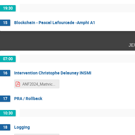
19:30
Blockchain - Pascal Lafourcade -Amphi A1
15
je
07:00
Intervention Christophe Delaunay INSMI
16
ANF2024_Mathrice_INSMI.pdf
PRA / Rollback
17
10:30
Logging
18