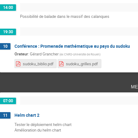
14:00
Possibilité de balade dans le massif des calanques
19:30
Conférence : Promenade mathématique au pays du sudoku
10
Orateur
:
Gérard Grancher
(
ex CNRS-Universite de Rouen
)
sudoku_biblio.pdf
sudoku_grilles.pdf
me
07:00
Helm chart 2
11
Tester le déploiement helm chart
Amélioration du helm chart