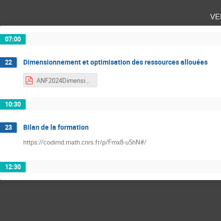
ve
07:00
Dimensionnement et optimisation des ressources allouées
22
ANF2024Dimensionnement.pdf
10:30
Bilan de la formation
23
https://codimd.math.cnrs.fr/p/Fmx8-u5hN#/
12:30