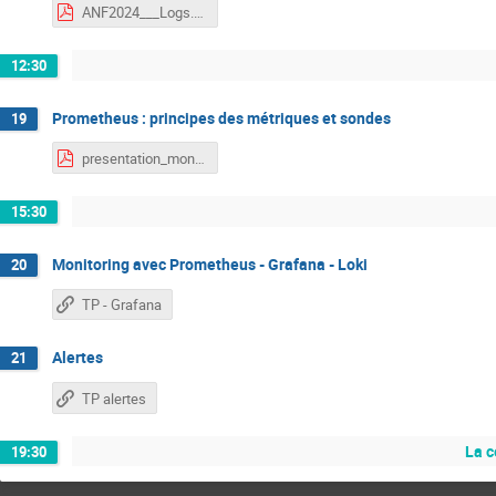
ANF2024___Logs.pdf
12:30
Prometheus : principes des métriques et sondes
19
presentation_monitoring_v2.pdf
15:30
Monitoring avec Prometheus - Grafana - Loki
20
TP - Grafana
Alertes
21
TP alertes
La c
19:30