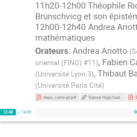
11h20-12h00 Théophile Rich
Brunschvicg et son épist
12h00-12h40 Andrea Ariotto,
mathématiques
Orateurs
:
Andrea Ariotto
(
S
,
Fabien C
oriental (FINO) #11
)
,
Thibaut B
(
Université Lyon 3
)
(
Université Paris Cité
)
diapo_carbo-gil.pdf
Exposé Hugo Cadière
D
12:40
→
14:00