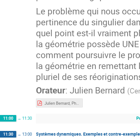
Le problème qui nous occup
pertinence du singulier dan
quel point est-il vraiment
la géométrie possède UNE or
comment poursuivre le pr
la géométrie en remettant 
pluriel de ses réorigination
Orateur
:
Julien Bernard
(
Cen
Julien Bernard, Phénoménologie et philosophie des mathématiques.pdf
P
11:00
→
11:30
Systèmes dynamiques. Exemples et contre-exemple
11:30
→
13:00