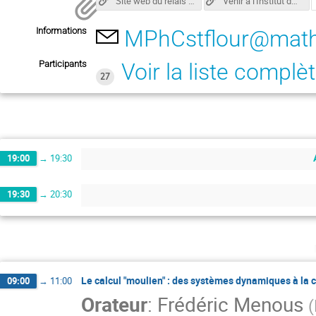
Site web du relais des quatre vents
Venir à l'Institut de Mathématiques de Toulouse
Informations
MPhCstflour@math.
Participants
Voir la liste complè
27
19:00
→
19:30
19:30
→
20:30
Le calcul "moulien" : des systèmes dynamiques à la 
09:00
→
11:00
Orateur
:
Frédéric Menous
(