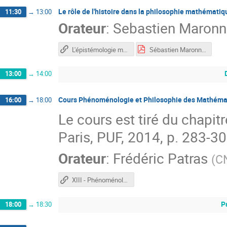
Le rôle de l'histoire dans la philosophie mathémati
11:30
→
13:00
Orateur
:
Sebastien Maronn
L'épistémologie mathématique de Gaston Bachelard (Etudes bachelardiennes, 1/2, 2022)
Sébastien Maronne, Saint-Ferreol_27juin.pdf
13:00
→
14:00
Cours Phénoménologie et Philosophie des Mathém
16:00
→
18:00
Le cours est tiré du chapitr
Paris, PUF, 2014, p. 283-30
Orateur
:
Frédéric Patras
(
C
XIII - Phénoménologie des nombres
P
18:00
→
18:30