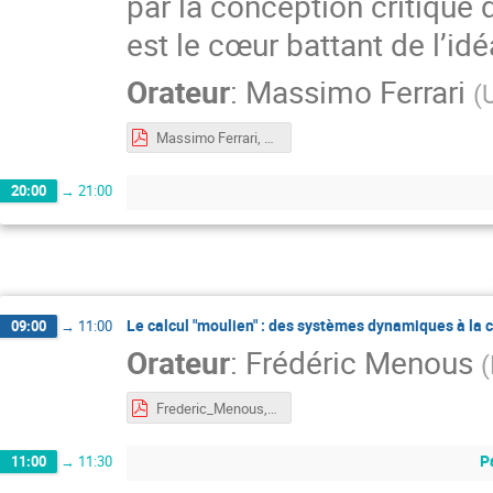
par la conception critique de
est le cœur battant de l’i
Orateur
:
Massimo Ferrari
(
Massimo Ferrari, Brunschvicg_2.pdf
20:00
→
21:00
Le calcul "moulien" : des systèmes dynamiques à la 
09:00
→
11:00
Orateur
:
Frédéric Menous
(
Frederic_Menous, systemes_dynamiques_combinatoire.pdf
P
11:00
→
11:30