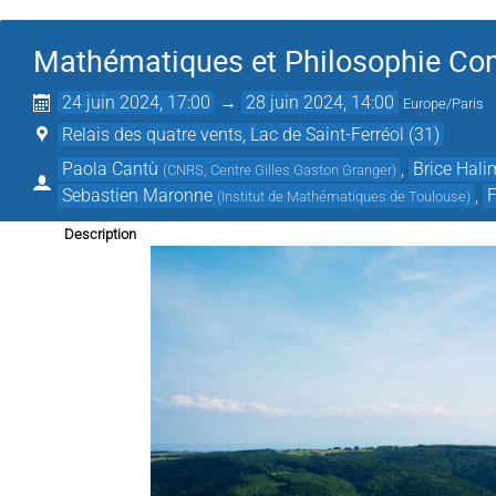
Mathématiques et Philosophie Co
24 juin 2024, 17:00
→
28 juin 2024, 14:00
Europe/Paris
Relais des quatre vents, Lac de Saint-Ferréol (31)
Paola Cantù
,
Brice Hali
(
CNRS, Centre Gilles Gaston Granger
)
Sebastien Maronne
,
F
(
Institut de Mathématiques de Toulouse
)
Description