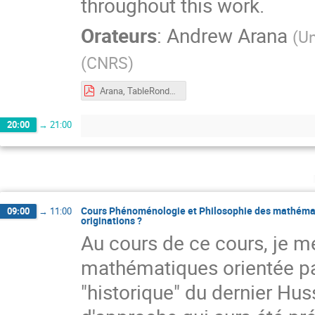
throughout this work.
Orateurs
:
Andrew Arana
(
Un
(
CNRS
)
Arana, TableRondeElementsofPurity.pdf
20:00
→
21:00
Cours Phénoménologie et Philosophie des mathémati
09:00
→
11:00
originations ?
Au cours de ce cours, je m
mathématiques orientée p
"historique" du dernier Huss