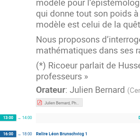
modèle pour l’épistémolo
qui donne tout son poids à 
modèle est celui de la quê
Nous proposons d’interroge
mathématiques dans ses rap
(*) Ricoeur parlait de Hus
professeurs »
Orateur
:
Julien Bernard
(
Cen
Julien Bernard, Phénoménologie et philosophie des mathématiques.pdf
13:00
→
14:00
Relire Léon Brunschvicg 1
16:00
→
18:00