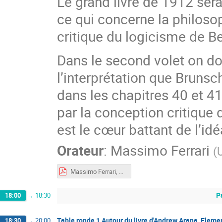
Le grand livre de 1912 sera 
ce qui concerne la philoso
critique du logicisme de Be
Dans le second volet on don
l’interprétation que Brunsch
dans les chapitres 40 et 41
par la conception critique de
est le cœur battant de l’i
Orateur
:
Massimo Ferrari
(
Massimo Ferrari, Brunschvicg_1.pdf
P
18:00
→
18:30
Table ronde 1 Autour du livre d'Andrew Arana, Elemen
18:30
→
20:00