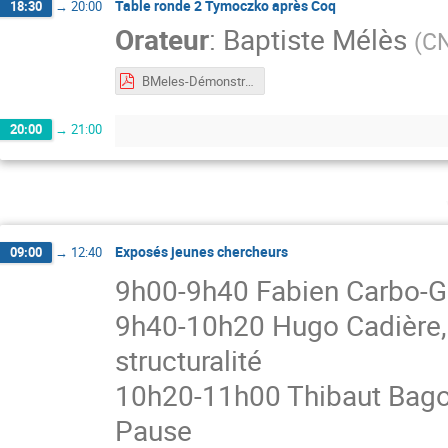
Table ronde 2 Tymoczko après Coq
18:30
→
20:00
Orateur
:
Baptiste Mélès
(
CN
BMeles-Démonstrations_par_ordinateur.pdf
20:00
→
21:00
Exposés jeunes chercheurs
09:00
→
12:40
9h00-9h40 Fabien Carbo-Gil
9h40-10h20 Hugo Cadière, 
structuralité
10h20-11h00 Thibaut Bagory
Pause