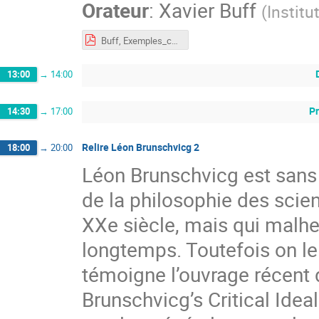
Orateur
:
Xavier Buff
(
Instit
Buff, Exemples_contre_Exemples_Systèmes_Dynamiques.pdf
13:00
→
14:00
P
14:30
→
17:00
Relire Léon Brunschvicg 2
18:00
→
20:00
Léon Brunschvicg est sans 
de la philosophie des scie
XXe siècle, mais qui malh
longtemps. Toutefois on l
témoigne l’ouvrage récent 
Brunschvicg’s Critical Id