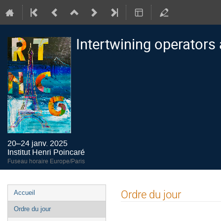
Intertwining operators
20–24 janv. 2025
Institut Henri Poincaré
Fuseau horaire Europe/Paris
Menu
Ordre du jour
Accueil
de
Ordre du jour
l'événement