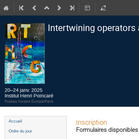
Intertwining operators
20–24 janv. 2025
Institut Henri Poincaré
Fuseau horaire Europe/Paris
Menu
Inscription
Accueil
de
Formulaires disponibles
Ordre du jour
l'événement