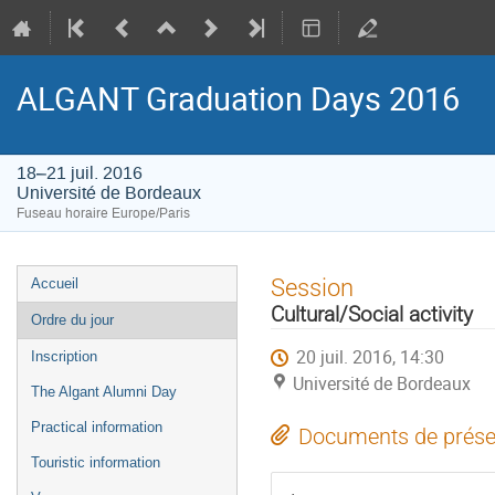
ALGANT Graduation Days 2016
18–21 juil. 2016
Université de Bordeaux
Fuseau horaire Europe/Paris
Menu
Session
Accueil
de
Cultural/Social activity
Ordre du jour
l'événement
20 juil. 2016, 14:30
Inscription
Université de Bordeaux
The Algant Alumni Day
Practical information
Documents de prése
Touristic information