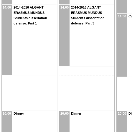
14:00
2014-2016 ALGANT
14:00
2014-2016 ALGANT
ERASMUS MUNDUS
ERASMUS MUNDUS
14:30
Cu
Students dissertation
Students dissertation
defense: Part 1
defense: Part 3
20:00
Dinner
20:00
Dinner
20:00
Di