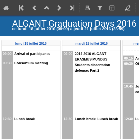
ALGANT Graduation Days 2016
de
lundi 18 juillet 2016 (08:00)
à
jeudi 21 juillet 2016 (23:59)
lundi 18 juillet 2016
mardi 19 juillet 2016
mer
09:00
Arrival of participants
09:00
2014-2016 ALGANT
09:15
Ar
ERASMUS MUNDUS
09:30
Consortium meeting
09:30
Of
Students dissertation
defense: Part 2
10:45
Jo
c
12:30
Lunch break
12:30
Lunch break: Lunch break
12:30
L