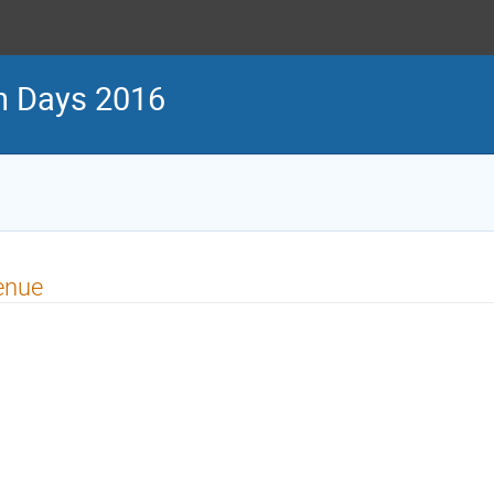
n Days 2016
enue