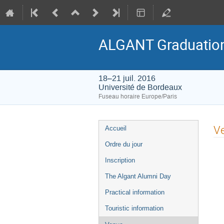
ALGANT Graduatio
18–21 juil. 2016
Université de Bordeaux
Fuseau horaire Europe/Paris
Menu
V
Accueil
de
Ordre du jour
l'événement
Inscription
The Algant Alumni Day
Practical information
Touristic information