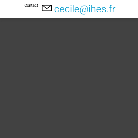
Contact
cecile@ihes.fr