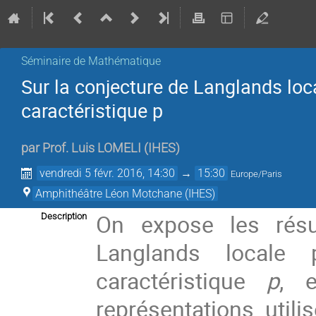
Séminaire de Mathématique
Sur la conjecture de Langlands loc
caractéristique p
par
Prof.
Luis LOMELI
(
IHES
)
vendredi 5 févr. 2016, 14:30
→
15:30
Europe/Paris
Amphithéâtre Léon Motchane (IHES)
On expose les résu
Description
Langlands locale 
caractéristique
p
, 
représentations uti