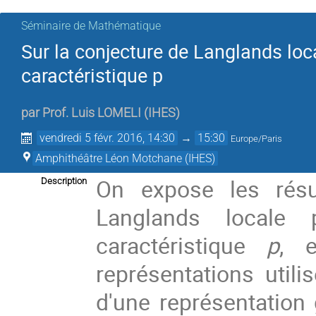
Séminaire de Mathématique
Sur la conjecture de Langlands loc
caractéristique p
par
Prof.
Luis LOMELI
(
IHES
)
vendredi 5 févr. 2016, 14:30
→
15:30
Europe/Paris
Amphithéâtre Léon Motchane (IHES)
On expose les résu
Description
Langlands locale 
caractéristique
p
, 
représentations uti
d'une représentation