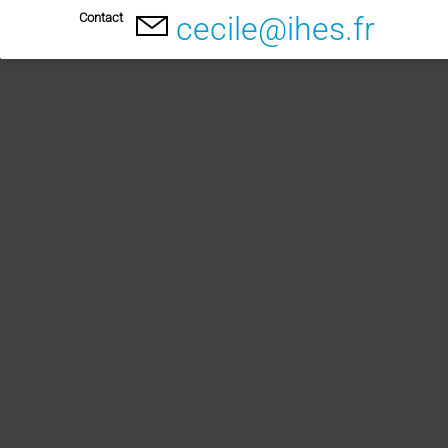
Contact
cecile@ihes.fr