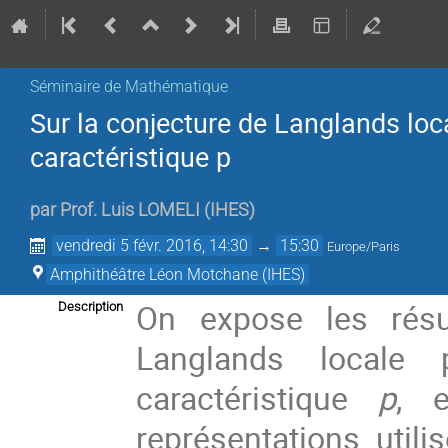
Séminaire de Mathématique
Sur la conjecture de Langlands loc
caractéristique p
par
Prof.
Luis LOMELI
(
IHES
)
vendredi 5 févr. 2016, 14:30
→
15:30
Europe/Paris
Amphithéâtre Léon Motchane (IHES)
On expose les résu
Description
Langlands locale 
caractéristique
p
, 
représentations uti