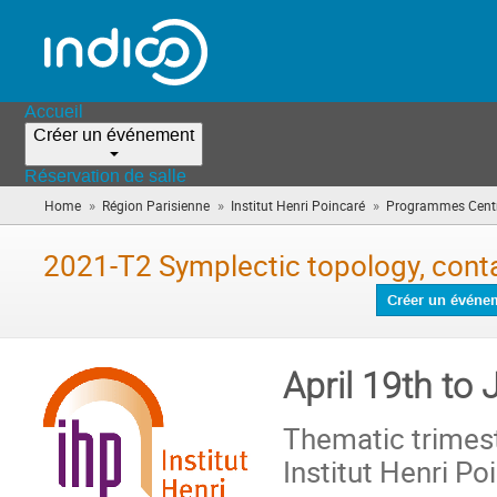
Accueil
Créer un événement
Réservation de salle
»
»
»
Home
Région Parisienne
Institut Henri Poincaré
Programmes Centr
2021-T2 Symplectic topology, conta
Créer un événe
April 19th to 
Thematic trimes
Institut Henri Po