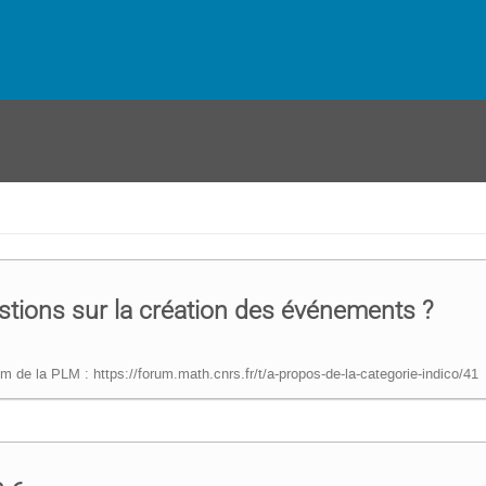
tions sur la création des événements ?
m de la PLM : https://forum.math.cnrs.fr/t/a-propos-de-la-categorie-indico/41