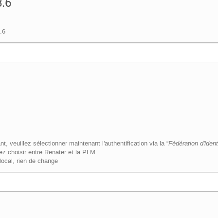
3.6
.6
nt, veuillez sélectionner maintenant l'authentification via la “
Fédération d'ident
rez choisir entre Renater et la PLM.
local, rien de change