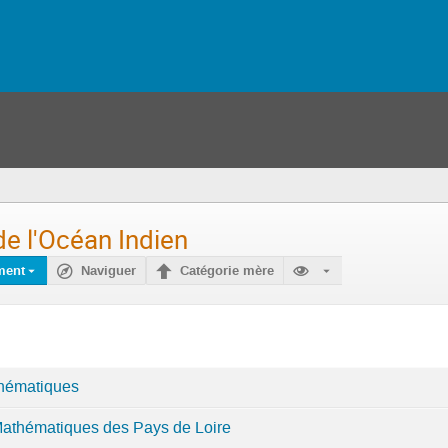
e l'Océan Indien
ment
Naviguer
Catégorie mère
hématiques
athématiques des Pays de Loire